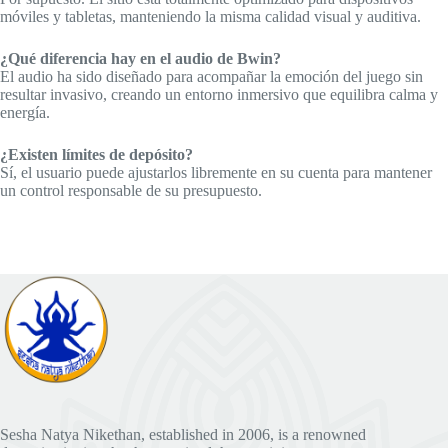
móviles y tabletas, manteniendo la misma calidad visual y auditiva.
¿Qué diferencia hay en el audio de Bwin?
El audio ha sido diseñado para acompañar la emoción del juego sin
resultar invasivo, creando un entorno inmersivo que equilibra calma y
energía.
¿Existen límites de depósito?
Sí, el usuario puede ajustarlos libremente en su cuenta para mantener
un control responsable de su presupuesto.
Sesha Natya Nikethan, established in 2006, is a renowned