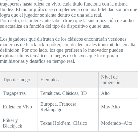
tragaperras hasta ruleta en vivo, cada título funciona con la misma
fluidez. El motor gráfico se complementa con una fidelidad sonora que
logra que el jugador se sienta dentro de una sala real.
Por cierto, está interesante saber (
true
) que la sincronización de audio
se actualiza en función del tipo de dispositivo que se use.
Los jugadores que disfrutan de los clásicos encontrarán versiones
modernas de blackjack o póker, con dealers reales transmitidos en alta
definición. Por otro lado, los que prefieren lo innovador pueden
explorar títulos temáticos o juegos exclusivos que incorporan
minihistorias y desafíos en tiempo real.
Nivel de
Tipo de Juego
Ejemplos
Inmersión
Tragaperras
Temáticas, Clásicas, 3D
Alto
Europea, Francesa,
Ruleta en Vivo
Muy Alto
Relámpago
Póker y
Texas Hold’em, Clásico
Moderado–Alto
Blackjack