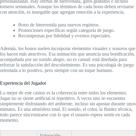
personalizadas. Hay ofertas de bienvenida, giros gratuitos e incluso
torneos semanales. Aunque los términos de cada bono deben revisarse
con atención, es innegable que agregan emoción a la experiencia.
Bono de bienvenida para nuevos registros.
Promociones específicas según categoría de juego.
Recompensas por fidelidad y eventos especiales.
Además, los bonos suelen incorporar elementos visuales y sonoros que
los hacen más atractivos. Esa animación que anuncia una bonificación,
acompañada por un sonido alegre, no es casual: está diseñada para
reforzar la satisfacción del descubrimiento. Es una psicología de juego
orientada a lo positivo, pero siempre con un toque humano.
Experiencia del Jugador
Lo mejor de este casino es la coherencia entre todos los elementos.
Jugar no se siente artificial ni repetitivo. A veces uno se encuentra
simplemente disfrutando del ambiente, incluso sin apostar durante unos
minutos. Es una atmósfera total. El sonido, el color, la fluidez técnica,
todo parece sincronizarse con lo que el usuario espera sentir en cada
momento.
Valoración