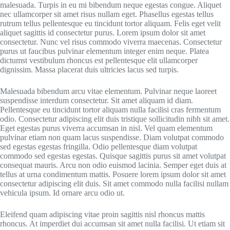
malesuada. Turpis in eu mi bibendum neque egestas congue. Aliquet
nec ullamcorper sit amet risus nullam eget. Phasellus egestas tellus
rutrum tellus pellentesque eu tincidunt tortor aliquam. Felis eget velit
aliquet sagittis id consectetur purus. Lorem ipsum dolor sit amet
consectetur. Nunc vel risus commodo viverra maecenas. Consectetur
purus ut faucibus pulvinar elementum integer enim neque. Platea
dictumst vestibulum rhoncus est pellentesque elit ullamcorper
dignissim. Massa placerat duis ultricies lacus sed turpis.
Malesuada bibendum arcu vitae elementum. Pulvinar neque laoreet
suspendisse interdum consectetur. Sit amet aliquam id diam.
Pellentesque eu tincidunt tortor aliquam nulla facilisi cras fermentum
odio. Consectetur adipiscing elit duis tristique sollicitudin nibh sit amet.
Eget egestas purus viverra accumsan in nisl. Vel quam elementum
pulvinar etiam non quam lacus suspendisse. Diam volutpat commodo
sed egestas egestas fringilla. Odio pellentesque diam volutpat
commodo sed egestas egestas. Quisque sagittis purus sit amet volutpat
consequat mauris. Arcu non odio euismod lacinia. Semper eget duis at
tellus at urna condimentum mattis. Posuere lorem ipsum dolor sit amet
consectetur adipiscing elit duis. Sit amet commodo nulla facilisi nullam
vehicula ipsum. Id ornare arcu odio ut.
Eleifend quam adipiscing vitae proin sagittis nisl rhoncus mattis
rhoncus. At imperdiet dui accumsan sit amet nulla facilisi. Ut etiam sit